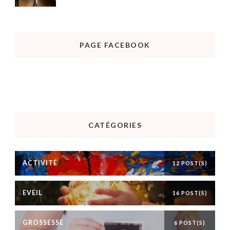
PAGE FACEBOOK
CATÉGORIES
ACTIVITÉ
12 POST(S)
EVEIL
16 POST(S)
GROSSESSE
6 POST(S)