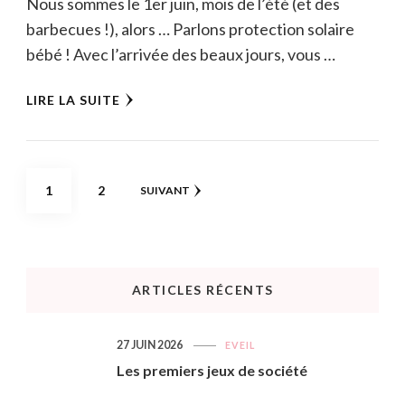
Nous sommes le 1er juin, mois de l’été (et des
barbecues !), alors … Parlons protection solaire
bébé ! Avec l’arrivée des beaux jours, vous …
LIRE LA SUITE
Pagination
PAGE
PAGE
1
2
SUIVANT
des
publications
ARTICLES RÉCENTS
27 JUIN 2026
EVEIL
Les premiers jeux de société