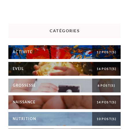
CATÉGORIES
ACTIVITÉ
12 POST(S)
EVEIL
16 POST(S)
GROSSESSE
6 POST(S)
NAISSANCE
14 POST(S)
NUTRITION
10 POST(S)