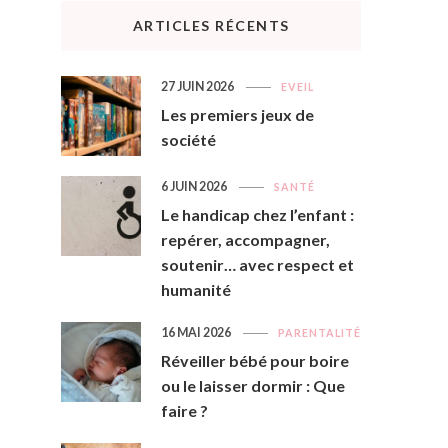
ARTICLES RÉCENTS
27 JUIN 2026
EVEIL
Les premiers jeux de
société
6 JUIN 2026
SANTÉ
Le handicap chez l’enfant :
repérer, accompagner,
soutenir… avec respect et
humanité
16 MAI 2026
PARENTALITÉ
Réveiller bébé pour boire
ou le laisser dormir : Que
faire ?