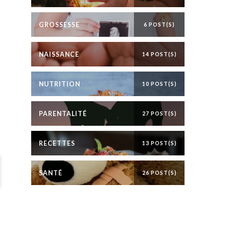
GROSSESSE
6 POST(S)
NAISSANCE
14 POST(S)
NUTRITION
10 POST(S)
PARENTALITÉ
27 POST(S)
RECETTES
13 POST(S)
SANTÉ
26 POST(S)