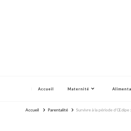
Bidounou
Petite enfance: accompagner chaque moment
Accueil
Maternité
Alimenta
Accueil
Parentalité
Survivre à la période d’Œdipe :