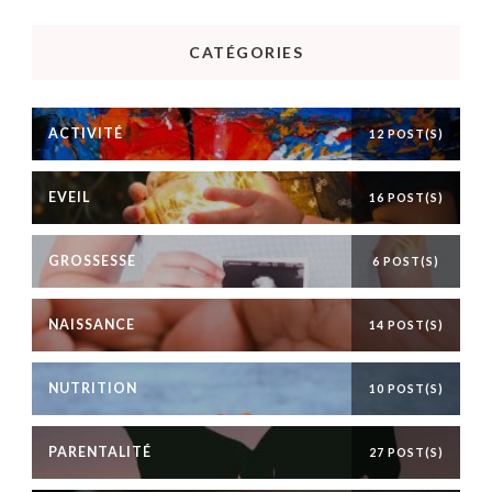
CATÉGORIES
ACTIVITÉ
12 POST(S)
EVEIL
16 POST(S)
GROSSESSE
6 POST(S)
NAISSANCE
14 POST(S)
NUTRITION
10 POST(S)
PARENTALITÉ
27 POST(S)