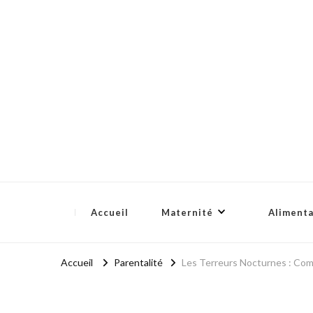
Bidounou
Petite enfance: accompagner chaque moment
Accueil
Maternité
Alimenta
Accueil
Parentalité
Les Terreurs Nocturnes : Com