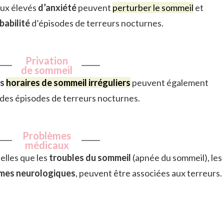
aux élevés
d’anxiété
peuvent
perturber le sommeil
et
babilité
d’épisodes de terreurs nocturnes.
Privation
de sommeil
es
horaires de sommeil irréguliers
peuvent également
des épisodes de terreurs nocturnes.
Problèmes
médicaux
elles que les
troubles du sommeil
(apnée du sommeil), les
lèmes neurologiques
, peuvent être associées aux terreurs.