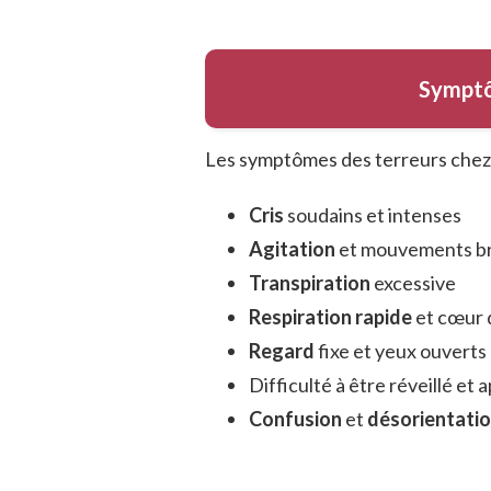
Symptô
Les symptômes des terreurs chez l
Cris
soudains et intenses
Agitation
et mouvements b
Transpiration
excessive
Respiration rapide
et cœur q
Regard
fixe et yeux ouverts
Difficulté à être réveillé et 
Confusion
et
désorientati