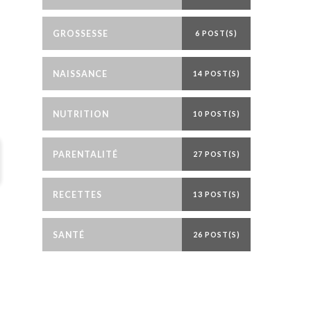
GROSSESSE
6 POST(S)
NAISSANCE
14 POST(S)
NUTRITION
10 POST(S)
PARENTALITÉ
27 POST(S)
RECETTES
13 POST(S)
SANTÉ
26 POST(S)