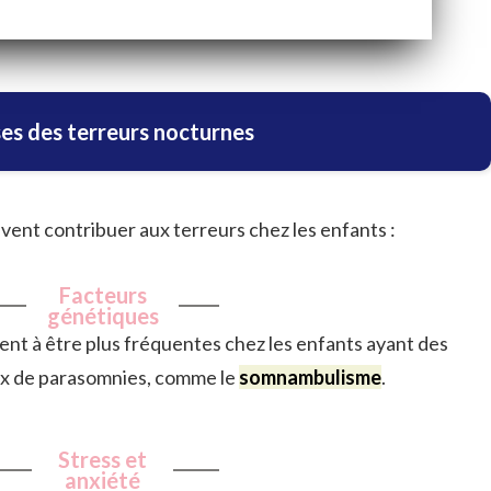
es des terreurs nocturnes
vent contribuer aux terreurs chez les enfants :
Facteurs
génétiques
nt à être plus fréquentes chez les enfants ayant des
ux de parasomnies, comme le
somnambulisme
.
Stress et
anxiété