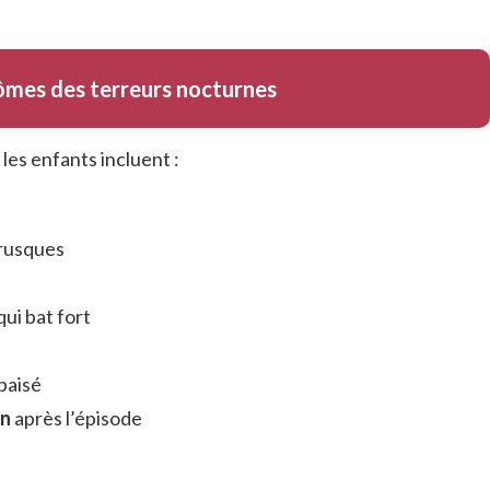
mes des terreurs nocturnes
es enfants incluent :
rusques
ui bat fort
apaisé
on
après l’épisode