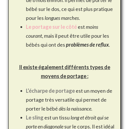
de
6 mois environ
. Il permet de porter le
bébé sur le dos, ce qui est plus pratique
pour les
longues marches
.
Le portage sur le côté
est
moins
courant
, mais il peut être utile pour les
bébés qui ont des
problèmes de reflux
.
Il existe également différents types de
moyens de portage :
L’écharpe de portage
est un moyen de
portage très versatile qui permet de
porter le bébé
dès la naissance.
Le sling
est un tissu
long et étroit qui se
porte en diagonale
sur le corps. Il est idéal