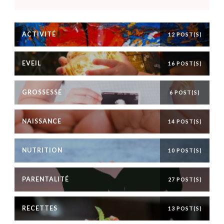
ACTIVITÉ
12 POST(S)
EVEIL
16 POST(S)
GROSSESSE
6 POST(S)
NAISSANCE
14 POST(S)
NUTRITION
10 POST(S)
PARENTALITÉ
27 POST(S)
RECETTES
13 POST(S)