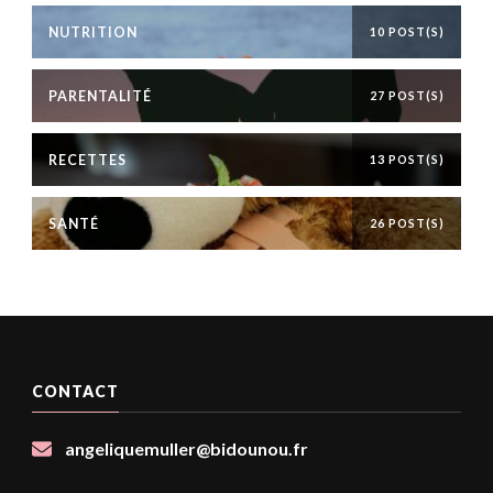
NUTRITION
10 POST(S)
PARENTALITÉ
27 POST(S)
RECETTES
13 POST(S)
SANTÉ
26 POST(S)
CONTACT
angeliquemuller@bidounou.fr