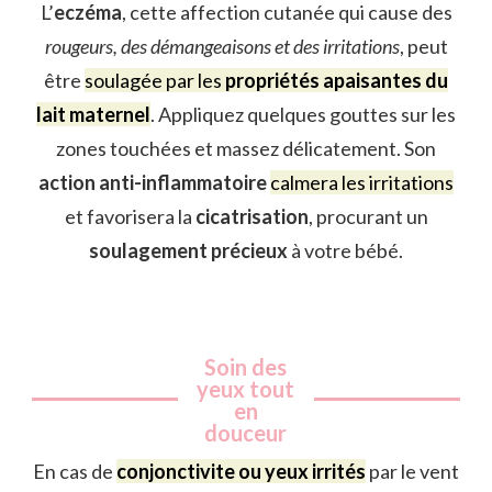
L’
eczéma
, cette affection cutanée qui cause des
rougeurs, des démangeaisons et des irritations
, peut
être
soulagée par les
propriétés apaisantes du
lait maternel
. Appliquez quelques gouttes sur les
zones touchées et massez délicatement. Son
action anti-inflammatoire
calmera les irritations
et favorisera la
cicatrisation
, procurant un
soulagement précieux
à votre bébé.
Soin des
yeux tout
en
douceur
En cas de
conjonctivite ou yeux irrités
par le vent